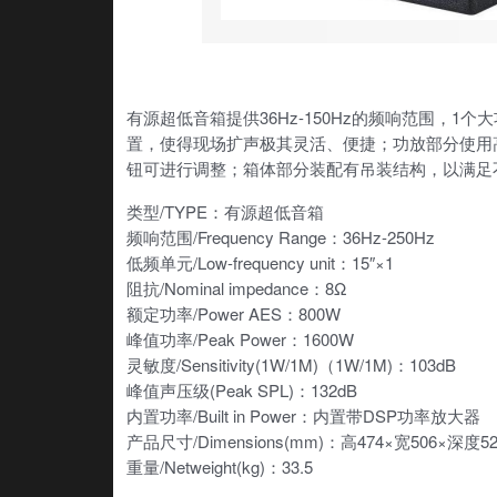
有源超低音箱提供36Hz-150Hz的频响范围，
置，使得现场扩声极其灵活、便捷；功放部分使用高
钮可进行调整；箱体部分装配有吊装结构，以满足
类型/TYPE：有源超低音箱
频响范围/Frequency Range：36Hz-250Hz
低频单元/Low-frequency unit：15″×1
阻抗/Nominal impedance：8Ω
额定功率/Power AES：800W
峰值功率/Peak Power：1600W
灵敏度/Sensitivity(1W/1M)（1W/1M)：103dB
峰值声压级(Peak SPL)：132dB
内置功率/Built in Power：内置带DSP功率放大器
产品尺寸/Dimensions(mm)：高474×宽506×深度52
重量/Netweight(kg)：33.5